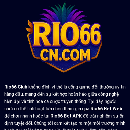
Rio66
Club
khẳng định vị thế là cổng game đổi thưởng uy tín
hàng đầu, mang đến sự kết hợp hoàn hảo giữa công nghệ
hiện đại và tinh hoa cá cược truyền thống. Tại đây, người
chơi có thể linh hoạt lựa chọn tham gia qua
Rio66 Bet Web
để chơi nhanh hoặc tải
Rio66 Bet APK
để trải nghiệm sự ổn
định tuyệt đối. Chúng tôi cam kết tạo ra một môi trường minh