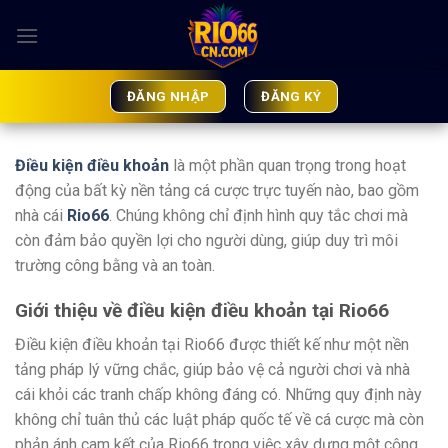
Bỏ
qua
nội
dung
ĐĂNG NHẬP
ĐĂNG KÝ
Điều kiện điều khoản
là một phần quan trọng trong hoạt
động của bất kỳ nền tảng cá cược trực tuyến nào, bao gồm
nhà cái
Rio66
. Chúng không chỉ định hình quy tắc chơi mà
còn đảm bảo quyền lợi cho người dùng, giúp duy trì môi
trường công bằng và an toàn.
Giới thiệu về điều kiện điều khoản tại Rio66
Điều kiện điều khoản tại Rio66 được thiết kế như một nền
tảng pháp lý vững chắc, giúp bảo vệ cả người chơi và nhà
cái khỏi các tranh chấp không đáng có. Những quy định này
không chỉ tuân thủ các luật pháp quốc tế về cá cược mà còn
phản ánh cam kết của Rio66 trong việc xây dựng một cộng