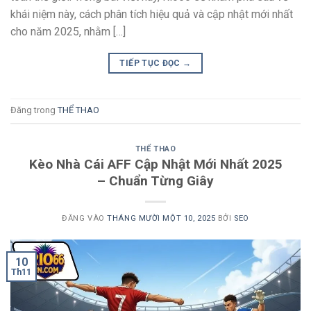
khái niệm này, cách phân tích hiệu quả và cập nhật mới nhất
cho năm 2025, nhằm […]
TIẾP TỤC ĐỌC
→
Đăng trong
THỂ THAO
THỂ THAO
Kèo Nhà Cái AFF Cập Nhật Mới Nhất 2025
– Chuẩn Từng Giây
ĐĂNG VÀO
THÁNG MƯỜI MỘT 10, 2025
BỞI
SEO
10
Th11