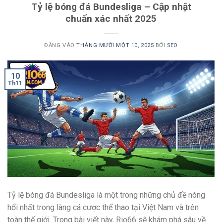
Tỷ lệ bóng đá Bundesliga – Cập nhật
chuẩn xác nhất 2025
ĐĂNG VÀO
THÁNG MƯỜI MỘT 10, 2025
BỞI
SEO
10
Th11
Tỷ lệ bóng đá Bundesliga là một trong những chủ đề nóng
hổi nhất trong làng cá cược thể thao tại Việt Nam và trên
toàn thế giới. Trong bài viết này, Rio66 sẽ khám phá sâu về