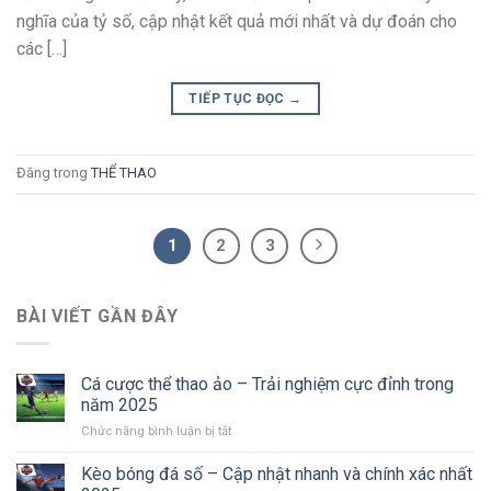
nghĩa của tỷ số, cập nhật kết quả mới nhất và dự đoán cho
các […]
TIẾP TỤC ĐỌC
→
Đăng trong
THỂ THAO
1
2
3
BÀI VIẾT GẦN ĐÂY
Cá cược thể thao ảo – Trải nghiệm cực đỉnh trong
năm 2025
Chức năng bình luận bị tắt
ở
Cá
cược
Kèo bóng đá số – Cập nhật nhanh và chính xác nhất
thể