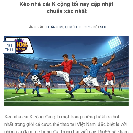
Kèo nhà cái K cộng tối nay cập nhật
chuẩn xác nhất
ĐĂNG VÀO
THÁNG MƯỜI MỘT 10, 2025
BỞI
SEO
10
Th11
Kèo nhà cái K cộng đang là một trong những từ khóa hot
nhất trong giới cá cược thể thao tại Việt Nam, đặc biệt là với
những ai đam mê bóng đá. Trong bài viết này, Rio66 sẽ khám