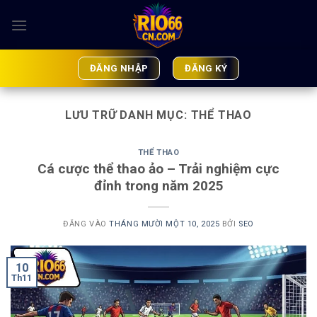
Bỏ
qua
nội
dung
ĐĂNG NHẬP
ĐĂNG KÝ
LƯU TRỮ DANH MỤC:
THỂ THAO
THỂ THAO
Cá cược thể thao ảo – Trải nghiệm cực
đỉnh trong năm 2025
ĐĂNG VÀO
THÁNG MƯỜI MỘT 10, 2025
BỞI
SEO
10
Th11