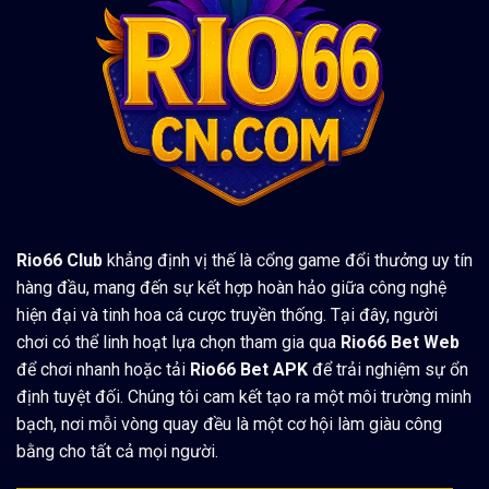
La
Liga
Rio66
Club
khẳng định vị thế là cổng game đổi thưởng uy tín
hàng đầu, mang đến sự kết hợp hoàn hảo giữa công nghệ
hiện đại và tinh hoa cá cược truyền thống. Tại đây, người
chơi có thể linh hoạt lựa chọn tham gia qua
Rio66 Bet Web
để chơi nhanh hoặc tải
Rio66 Bet APK
để trải nghiệm sự ổn
định tuyệt đối. Chúng tôi cam kết tạo ra một môi trường minh
bạch, nơi mỗi vòng quay đều là một cơ hội làm giàu công
bằng cho tất cả mọi người.