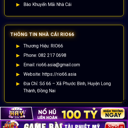
Bào Khuyến Mãi Nhà Cái
THÔNG TIN NHÀ CÁI RIO66
Thương Hiệu: RIO66
Phone: 082 217 0698
Email:
rio66.asia@gmail.com
Website: https://rio66.asia
Địa Chỉ: Số 66 – Xã Phước Bình, Huyện Long
Thành, Đồng Nai
Bản Quyền 2026 ©
RIO66