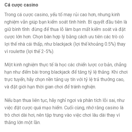
Cá cược casino
Trong cá cược casino, yếu tố may rủi cao hơn, nhưng kinh
nghiệm vẫn giúp bạn kiểm soát tình hình. Bí quyết đầu tiên là
giữ bình tĩnh: đừng để thua lỗ làm bạn mất kiểm soát và đặt
cược lớn hơn. Chọn bàn hợp lý bằng cách ưu tiên các trò có
lợi thế nhà cái thấp, như blackjack (lợi thế khoảng 0.5%) thay
vì roulette (lợi thế 2-5%).
Một kinh nghiệm thực tế là học các chiến lược cơ bản, chẳng
hạn như đếm bài trong blackjack để tăng tỷ lệ thắng. Khi chơi
trực tuyến, hãy chọn nền tảng uy tín với tỷ lệ trả thưởng cao,
và đặt giới hạn thời gian chơi để tránh nghiện.
Nếu bạn thua liên tục, hãy nghỉ ngơi và phân tích lỗi sai, như
việc đặt cược quá mạo hiểm. Cuối cùng, nhớ rằng casino là
trò chơi dài hơi, nên tập trung vào việc chơi lâu dài thay vì
thắng lớn một lần.