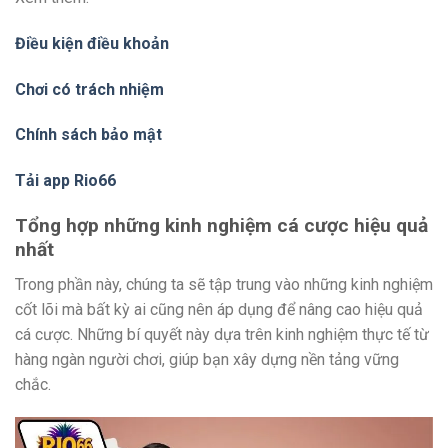
Điều kiện điều khoản
Chơi có trách nhiệm
Chính sách bảo mật
Tải app Rio66
Tổng hợp những kinh nghiệm cá cược hiệu quả
nhất
Trong phần này, chúng ta sẽ tập trung vào những kinh nghiệm
cốt lõi mà bất kỳ ai cũng nên áp dụng để nâng cao hiệu quả
cá cược. Những bí quyết này dựa trên kinh nghiệm thực tế từ
hàng ngàn người chơi, giúp bạn xây dựng nền tảng vững
chắc.