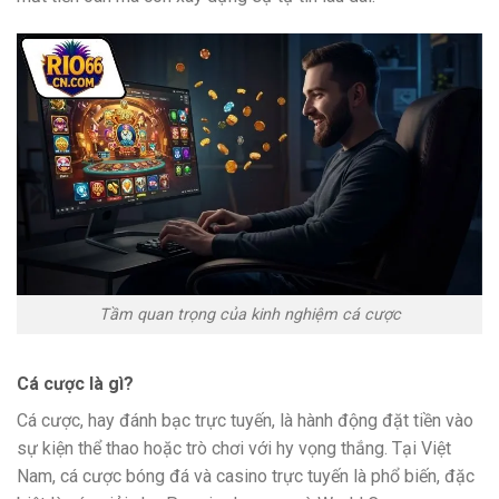
Tầm quan trọng của kinh nghiệm cá cược
Cá cược là gì?
Cá cược, hay đánh bạc trực tuyến, là hành động đặt tiền vào
sự kiện thể thao hoặc trò chơi với hy vọng thắng. Tại Việt
Nam, cá cược bóng đá và casino trực tuyến là phổ biến, đặc