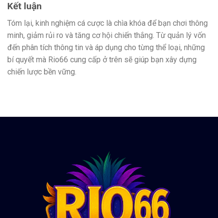
Kết luận
Tóm lại, kinh nghiệm cá cược là chìa khóa để bạn chơi thông
minh, giảm rủi ro và tăng cơ hội chiến thắng. Từ quản lý vốn
đến phân tích thông tin và áp dụng cho từng thể loại, những
bí quyết mà Rio66 cung cấp ở trên sẽ giúp bạn xây dựng
chiến lược bền vững.