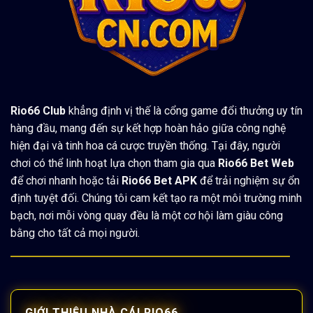
Rio66
Club
khẳng định vị thế là cổng game đổi thưởng uy tín
hàng đầu, mang đến sự kết hợp hoàn hảo giữa công nghệ
hiện đại và tinh hoa cá cược truyền thống. Tại đây, người
chơi có thể linh hoạt lựa chọn tham gia qua
Rio66 Bet Web
để chơi nhanh hoặc tải
Rio66 Bet APK
để trải nghiệm sự ổn
định tuyệt đối. Chúng tôi cam kết tạo ra một môi trường minh
bạch, nơi mỗi vòng quay đều là một cơ hội làm giàu công
bằng cho tất cả mọi người.
GIỚI THIỆU NHÀ CÁI RIO66