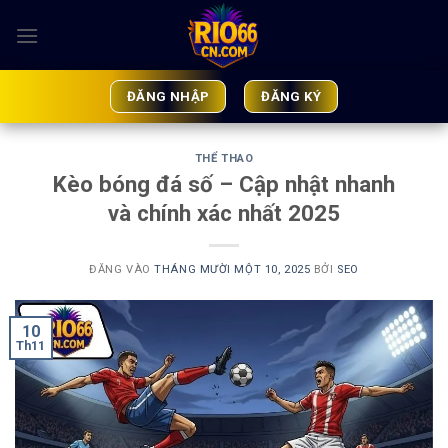
Bỏ
qua
nội
dung
ĐĂNG NHẬP
ĐĂNG KÝ
THỂ THAO
Kèo bóng đá số – Cập nhật nhanh
và chính xác nhất 2025
ĐĂNG VÀO
THÁNG MƯỜI MỘT 10, 2025
BỞI
SEO
10
Th11