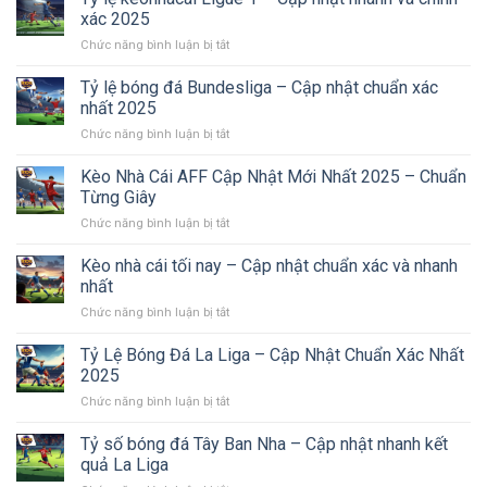
cái
nhật
xác 2025
nhất
K
hôm
2025
Chức năng bình luận bị tắt
ở
cộng
nay
Tỷ
tối
nhanh
lệ
nay
Tỷ lệ bóng đá Bundesliga – Cập nhật chuẩn xác
và
keonhacai
cập
nhất 2025
chính
Ligue
nhật
xác
Chức năng bình luận bị tắt
ở
1
chuẩn
Tỷ
–
xác
lệ
Kèo Nhà Cái AFF Cập Nhật Mới Nhất 2025 – Chuẩn
Cập
nhất
bóng
nhật
Từng Giây
đá
nhanh
Chức năng bình luận bị tắt
ở
Bundesliga
và
Kèo
–
chính
Nhà
Kèo nhà cái tối nay – Cập nhật chuẩn xác và nhanh
Cập
xác
Cái
nhật
nhất
2025
AFF
chuẩn
Chức năng bình luận bị tắt
ở
Cập
xác
Kèo
Nhật
nhất
nhà
Tỷ Lệ Bóng Đá La Liga – Cập Nhật Chuẩn Xác Nhất
Mới
2025
cái
Nhất
2025
tối
2025
Chức năng bình luận bị tắt
ở
nay
–
Tỷ
–
Chuẩn
Lệ
Tỷ số bóng đá Tây Ban Nha – Cập nhật nhanh kết
Cập
Từng
Bóng
nhật
quả La Liga
Giây
Đá
chuẩn