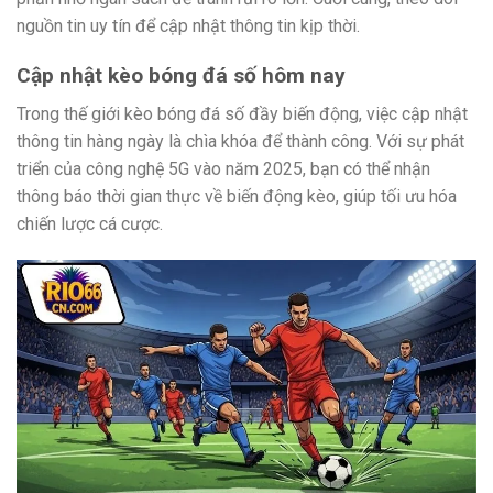
nguồn tin uy tín để cập nhật thông tin kịp thời.
Cập nhật kèo bóng đá số hôm nay
Trong thế giới kèo bóng đá số đầy biến động, việc cập nhật
thông tin hàng ngày là chìa khóa để thành công. Với sự phát
triển của công nghệ 5G vào năm 2025, bạn có thể nhận
thông báo thời gian thực về biến động kèo, giúp tối ưu hóa
chiến lược cá cược.