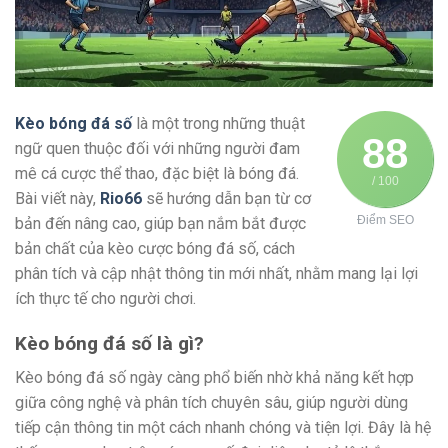
Kèo bóng đá số
là một trong những thuật
88
ngữ quen thuộc đối với những người đam
mê cá cược thể thao, đặc biệt là bóng đá.
/ 100
Bài viết này,
Rio66
sẽ hướng dẫn bạn từ cơ
Điểm SEO
bản đến nâng cao, giúp bạn nắm bắt được
bản chất của kèo cược bóng đá số, cách
phân tích và cập nhật thông tin mới nhất, nhằm mang lại lợi
ích thực tế cho người chơi.
Kèo bóng đá số là gì?
Kèo bóng đá số ngày càng phổ biến nhờ khả năng kết hợp
giữa công nghệ và phân tích chuyên sâu, giúp người dùng
tiếp cận thông tin một cách nhanh chóng và tiện lợi. Đây là hệ