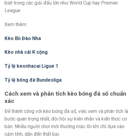
biệt trong các giải đấu lớn như World Cup hay Premier
League.
Xem thêm:
Kèo Bồ Đào Nha
Kèo nhà cái K cộng
Tỷ lệ keonhacai Ligue 1
Tỷ lệ bóng đá Bundesliga
Cách xem và phân tích kèo bóng đá số chuẩn
xác
Để thành công với kèo bóng đá số, việc xem và phân tích là
bước quan trọng nhất, đòi hỏi sự kiên nhẫn và kiến thức cơ
bản. Nhiều người chơi mới thường mắc lỗi khi chỉ dựa vào
cảm tính, dẫn đến thất bại.