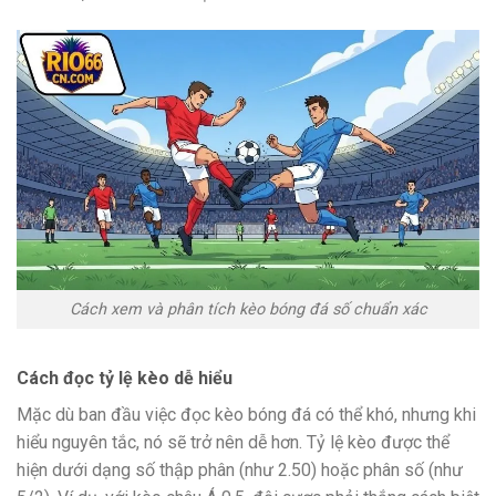
Cách xem và phân tích kèo bóng đá số chuẩn xác
Cách đọc tỷ lệ kèo dễ hiểu
Mặc dù ban đầu việc đọc kèo bóng đá có thể khó, nhưng khi
hiểu nguyên tắc, nó sẽ trở nên dễ hơn. Tỷ lệ kèo được thể
hiện dưới dạng số thập phân (như 2.50) hoặc phân số (như