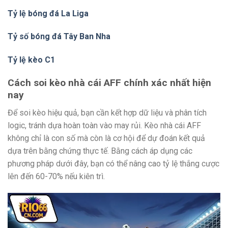
Tỷ lệ bóng đá La Liga
Tỷ số bóng đá Tây Ban Nha
Tỷ lệ kèo C1
Cách soi kèo nhà cái AFF chính xác nhất hiện
nay
Để soi kèo hiệu quả, bạn cần kết hợp dữ liệu và phân tích
logic, tránh dựa hoàn toàn vào may rủi. Kèo nhà cái AFF
không chỉ là con số mà còn là cơ hội để dự đoán kết quả
dựa trên bằng chứng thực tế. Bằng cách áp dụng các
phương pháp dưới đây, bạn có thể nâng cao tỷ lệ thắng cược
lên đến 60-70% nếu kiên trì.