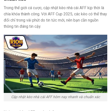
Trong thế giới cá cược, cập nhật kèo nhà cái AFF kịp thời là
chìa khóa thành công. Với AFF Cup 2025, các kèo có thể thay
đổi chỉ trong vài phút do tin tức mới, nên bạn cần nguồn
thông tin đáng tin cậy.
Cập nhật kèo nhà cái AFF hôm nay nhanh và chuẩn xác