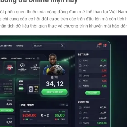
ột phần quen thuộc của cộng đồng đam mê thể thao tại Việt Nam
g chỉ cung cấp cơ hội đặt cược trên các trận đấu lớn mà còn tích 
hân tích dữ liệu thời gian thực và chương trình khuyến mãi hấp dẫn