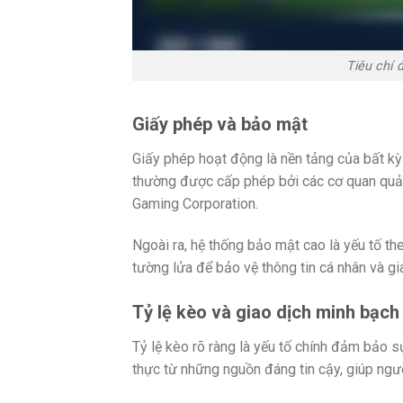
Tiêu chí 
Giấy phép và bảo mật
Giấy phép hoạt động là nền tảng của bất kỳ
thường được cấp phép bởi các cơ quan quả
Gaming Corporation.
Ngoài ra, hệ thống bảo mật cao là yếu tố th
tường lửa để bảo vệ thông tin cá nhân và gia
Tỷ lệ kèo và giao dịch minh bạch
Tỷ lệ kèo rõ ràng là yếu tố chính đảm bảo s
thực từ những nguồn đáng tin cậy, giúp ngư