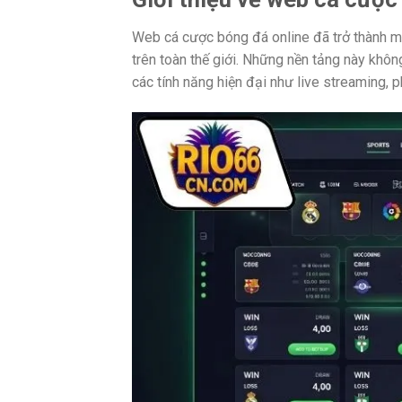
Web cá cược bóng đá online đã trở thành m
trên toàn thế giới. Những nền tảng này khôn
các tính năng hiện đại như live streaming, p