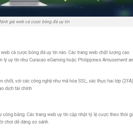
đánh giá web cá cược bóng đá uy tín
 web cá cược bóng đá uy tín nào. Các trang web chất lượng cao
n lý uy tín như Curacao eGaming hoặc Philippines Amusement a
en chốt, với các công nghệ như mã hóa SSL, xác thực hai lớp (2FA
o dịch tài chính.
ự công bằng. Các trang web uy tín cập nhật tỷ lệ cược theo thời g
ời chơi dễ dàng so sánh.