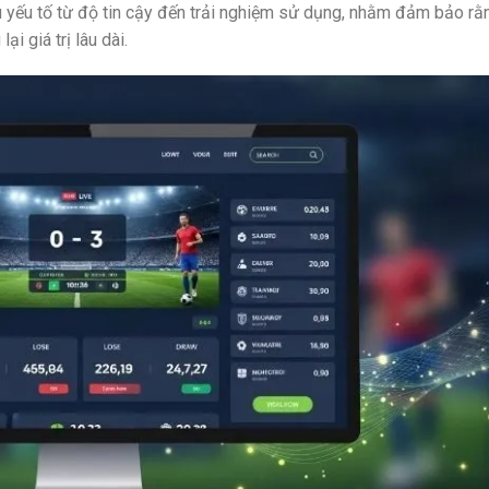
ều yếu tố từ độ tin cậy đến trải nghiệm sử dụng, nhằm đảm bảo rằ
i giá trị lâu dài.