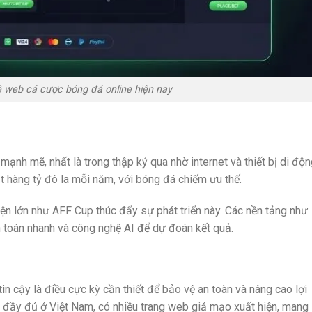
về web cá cược bóng đá online hiện nay
ạnh mẽ, nhất là trong thập kỷ qua nhờ internet và thiết bị di độn
ạt hàng tỷ đô la mỗi năm, với bóng đá chiếm ưu thế.
n lớn như AFF Cup thúc đẩy sự phát triển này. Các nền tảng như
 toán nhanh và công nghệ AI để dự đoán kết quả.
n cậy là điều cực kỳ cần thiết để bảo vệ an toàn và nâng cao lợi
 đầy đủ ở Việt Nam, có nhiều trang web giả mạo xuất hiện, mang